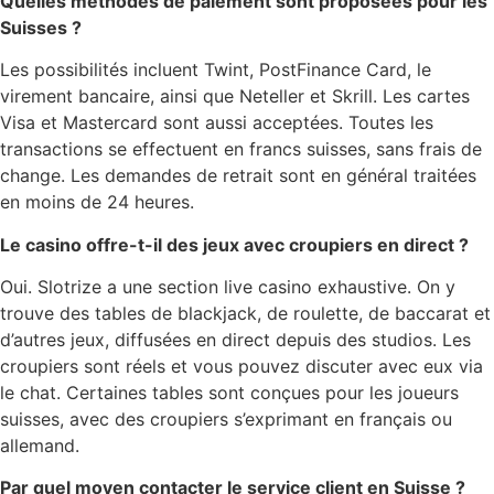
Quelles méthodes de paiement sont proposées pour les
Suisses ?
Les possibilités incluent Twint, PostFinance Card, le
virement bancaire, ainsi que Neteller et Skrill. Les cartes
Visa et Mastercard sont aussi acceptées. Toutes les
transactions se effectuent en francs suisses, sans frais de
change. Les demandes de retrait sont en général traitées
en moins de 24 heures.
Le casino offre-t-il des jeux avec croupiers en direct ?
Oui. Slotrize a une section live casino exhaustive. On y
trouve des tables de blackjack, de roulette, de baccarat et
d’autres jeux, diffusées en direct depuis des studios. Les
croupiers sont réels et vous pouvez discuter avec eux via
le chat. Certaines tables sont conçues pour les joueurs
suisses, avec des croupiers s’exprimant en français ou
allemand.
Par quel moyen contacter le service client en Suisse ?