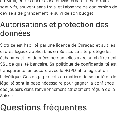
ou Skrill, et des cartes Visa et Mastercard. Les retraits
sont vifs, souvent sans frais, et l’absence de conversion de
devise aide grandement le suivi de son budget.
Autorisations et protection des
données
Slotrize est habilité par une licence de Curaçao et suit les
cadres légaux applicables en Suisse. Le site protège les
échanges et les données personnelles avec un chiffrement
SSL de qualité bancaire. Sa politique de confidentialité est
transparente, en accord avec le RGPD et la législation
helvétique. Ces engagements en matière de sécurité et de
légalité sont la base nécessaire pour gagner la confiance
des joueurs dans l’environnement strictement régulé de la
Suisse.
Questions fréquentes