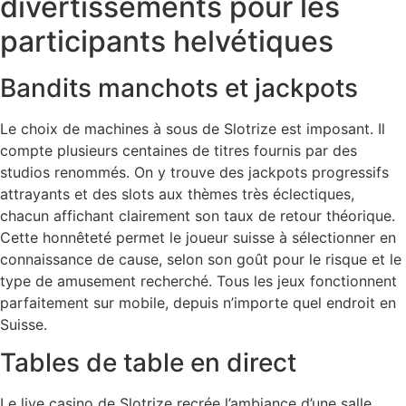
divertissements pour les
participants helvétiques
Bandits manchots et jackpots
Le choix de machines à sous de Slotrize est imposant. Il
compte plusieurs centaines de titres fournis par des
studios renommés. On y trouve des jackpots progressifs
attrayants et des slots aux thèmes très éclectiques,
chacun affichant clairement son taux de retour théorique.
Cette honnêteté permet le joueur suisse à sélectionner en
connaissance de cause, selon son goût pour le risque et le
type de amusement recherché. Tous les jeux fonctionnent
parfaitement sur mobile, depuis n’importe quel endroit en
Suisse.
Tables de table en direct
Le live casino de Slotrize recrée l’ambiance d’une salle