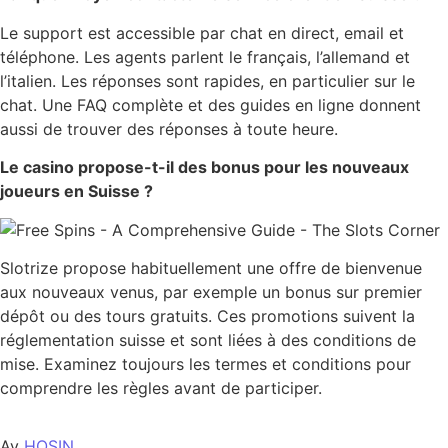
Le support est accessible par chat en direct, email et
téléphone. Les agents parlent le français, l’allemand et
l’italien. Les réponses sont rapides, en particulier sur le
chat. Une FAQ complète et des guides en ligne donnent
aussi de trouver des réponses à toute heure.
Le casino propose-t-il des bonus pour les nouveaux
joueurs en Suisse ?
Slotrize propose habituellement une offre de bienvenue
aux nouveaux venus, par exemple un bonus sur premier
dépôt ou des tours gratuits. Ces promotions suivent la
réglementation suisse et sont liées à des conditions de
mise. Examinez toujours les termes et conditions pour
comprendre les règles avant de participer.
Av
HOSIN