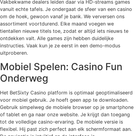
Vakbekwame dealers leiden daar via HD-streams games
vanuit echte tafels. Je ondergaat de sfeer van een casino
om de hoek, gewoon vanaf je bank. We verversen ons
assortiment voortdurend. Elke maand voegen we
tientallen nieuwe titels toe, zodat er altijd iets nieuws te
ontdekken valt. Alle games zijn hebben duidelijke
instructies. Vaak kun je ze eerst in een demo-modus
uitproberen.
Mobiel Spelen: Casino Fun
Onderweg
Het BetSixty Casino platform is optimaal geoptimaliseerd
voor mobiel gebruik. Je hoeft geen app te downloaden.
Gebruik simpelweg de mobiele browser op je smartphone
of tablet en ga naar onze website. Je krijgt dan toegang
tot de volledige casino-ervaring. De mobiele versie is
flexibel. Hij past zich perfect aan elk schermformaat aan.