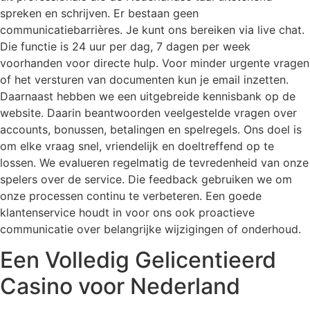
spreken en schrijven. Er bestaan geen
communicatiebarrières. Je kunt ons bereiken via live chat.
Die functie is 24 uur per dag, 7 dagen per week
voorhanden voor directe hulp. Voor minder urgente vragen
of het versturen van documenten kun je email inzetten.
Daarnaast hebben we een uitgebreide kennisbank op de
website. Daarin beantwoorden veelgestelde vragen over
accounts, bonussen, betalingen en spelregels. Ons doel is
om elke vraag snel, vriendelijk en doeltreffend op te
lossen. We evalueren regelmatig de tevredenheid van onze
spelers over de service. Die feedback gebruiken we om
onze processen continu te verbeteren. Een goede
klantenservice houdt in voor ons ook proactieve
communicatie over belangrijke wijzigingen of onderhoud.
Een Volledig Gelicentieerd
Casino voor Nederland