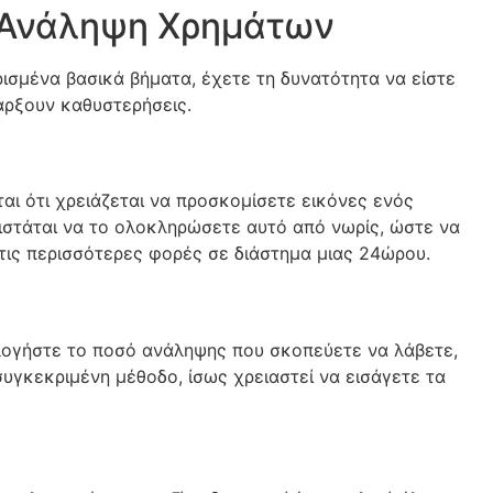
η Ανάληψη Χρημάτων
ρισμένα βασικά βήματα, έχετε τη δυνατότητα να είστε
πάρξουν καθυστερήσεις.
αι ότι χρειάζεται να προσκομίσετε εικόνες ενός
νιστάται να το ολοκληρώσετε αυτό από νωρίς, ώστε να
 τις περισσότερες φορές σε διάστημα μιας 24ώρου.
ολογήστε το ποσό ανάληψης που σκοπεύετε να λάβετε,
συγκεκριμένη μέθοδο, ίσως χρειαστεί να εισάγετε τα