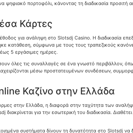
να ψηφιακό πορτοφόλι, κάνοντας τη διαδικασία προσιτή α
μέσα Κάρτες
μέθοδος για ανάληψη στο Slotsdj Casino. Η διαδικασία επε
κε κατάθεση, σύμφωνα με τους τους τραπεζικούς κανόνες
 έως 5 εργάσιμες ημέρες.
ήσουν όλες τις συναλλαγές σε ένα γνωστό περιβάλλον, όπω
διαχειρίζονται μέσω προστατευμένων συνδέσεων, συμμορφ
line Καζίνο στην Ελλάδα
όρμες στην Ελλάδα, η διαφορά στην ταχύτητα των αναλήψ
 διακρίνεται για την εσωτερική του διαδικασία. Διαθέτει
οιημένα συστήματα δίνουν τη δυνατότητα στο Slotsdj να 