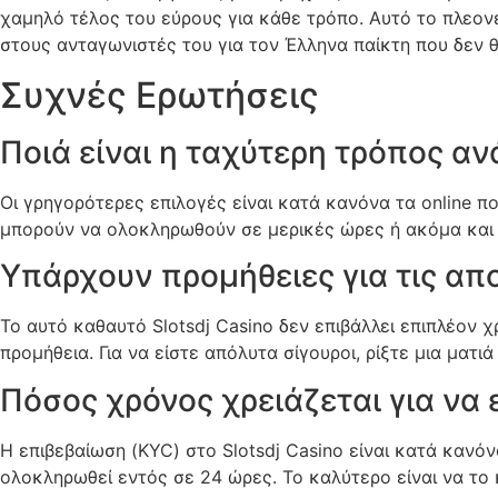
χαμηλό τέλος του εύρους για κάθε τρόπο. Αυτό το πλεον
στους ανταγωνιστές του για τον Έλληνα παίκτη που δεν θέ
Συχνές Ερωτήσεις
Ποιά είναι η ταχύτερη τρόπος αν
Οι γρηγορότερες επιλογές είναι κατά κανόνα τα online πο
μπορούν να ολοκληρωθούν σε μερικές ώρες ή ακόμα και λ
Υπάρχουν προμήθειες για τις απο
Το αυτό καθαυτό Slotsdj Casino δεν επιβάλλει επιπλέον χ
προμήθεια. Για να είστε απόλυτα σίγουροι, ρίξτε μια μα
Πόσος χρόνος χρειάζεται για να
Η επιβεβαίωση (KYC) στο Slotsdj Casino είναι κατά κανό
ολοκληρωθεί εντός σε 24 ώρες. Το καλύτερο είναι να το 