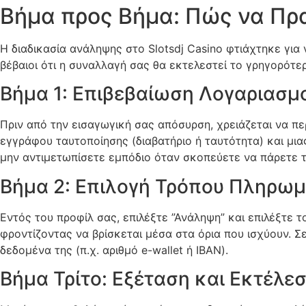
Βήμα προς Βήμα: Πώς να Πρ
Η διαδικασία ανάληψης στο Slotsdj Casino φτιάχτηκε για
βέβαιοι ότι η συναλλαγή σας θα εκτελεστεί το γρηγορότε
Βήμα 1: Επιβεβαίωση Λογαριασμ
Πριν από την εισαγωγική σας απόσυρση, χρειάζεται να πε
εγγράφου ταυτοποίησης (διαβατήριο ή ταυτότητα) και μια
μην αντιμετωπίσετε εμπόδιο όταν σκοπεύετε να πάρετε τα
Βήμα 2: Επιλογή Τρόπου Πληρω
Εντός του προφίλ σας, επιλέξτε ”Ανάληψη” και επιλέξτε
φροντίζοντας να βρίσκεται μέσα στα όρια που ισχύουν. Σ
δεδομένα της (π.χ. αριθμό e-wallet ή IBAN).
Βήμα Τρίτο: Εξέταση και Εκτέλε