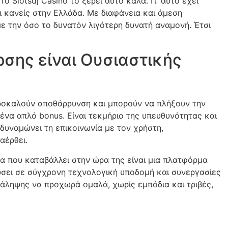
 Το Slotsdj Casino το ξέρει αυτό καλά. Γι’ αυτό έχει
ει κανείς στην Ελλάδα. Με διαφάνεια και άμεση
ε την όσο το δυνατόν λιγότερη δυνατή αναμονή. Έτσι
ρσης είναι Ουσιαστικής
 προκαλούν αποθάρρυνση και μπορούν να πλήξουν την
να απλό bonus. Είναι τεκμήριο της υπευθυνότητας και
νδυναμώνει τη επικοινωνία με τον χρήστη,
αέρθει.
μα που καταβάλλει στην ώρα της είναι μια πλατφόρμα
νδύσει σε σύγχρονη τεχνολογική υποδομή και συνεργασίες
άληψης να προχωρά ομαλά, χωρίς εμπόδια και τριβές,