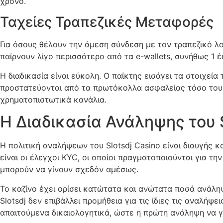
χρόνο.
Ταχείες Τραπεζικές Μεταφορές
Για όσους θέλουν την άμεση σύνδεση με τον τραπεζικό λο
παίρνουν λίγο περισσότερο από τα e-wallets, συνήθως 1 έ
Η διαδικασία είναι εύκολη. Ο παίκτης εισάγει τα στοιχεί
προστατεύονται από τα πρωτόκολλα ασφαλείας τόσο του κ
χρηματοπιστωτικά κανάλια.
Η Διαδικασία Ανάληψης του S
Η πολιτική αναλήψεων του Slotsdj Casino είναι διαυγής κ
είναι οι έλεγχοι KYC, οι οποίοι πραγματοποιούνται για 
μπορούν να γίνουν σχεδόν αμέσως.
Το καζίνο έχει ορίσει κατώτατα και ανώτατα ποσά ανάληψ
Slotsdj δεν επιβάλλει προμήθεια για τις ίδιες τις αναλήψ
απαιτούμενα δικαιολογητικά, ώστε η πρώτη ανάληψη να γ