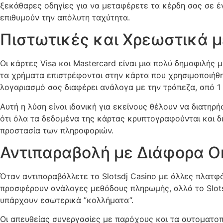
ξεκάθαρες οδηγίες για να μεταφέρετε τα κέρδη σας σε έ
επιθυμούν την απόλυτη ταχύτητα.
Πιστωτικές και Χρεωστικά 
Οι κάρτες Visa και Mastercard είναι μια πολύ δημοφιλής 
τα χρήματα επιστρέφονται στην κάρτα που χρησιμοποιήθη
λογαριασμό σας διαφέρει ανάλογα με την τράπεζα, από 1
Αυτή η λύση είναι ιδανική για εκείνους θέλουν να διατηρ
ότι όλα τα δεδομένα της κάρτας κρυπτογραφούνται και 
προστασία των πληροφοριών.
Αντιπαραβολή με Διάφορα On
Όταν αντιπαραβάλλετε το Slotsdj Casino με άλλες πλατφ
προσφέρουν ανάλογες μεθόδους πληρωμής, αλλά το Slotsdj
υπάρχουν εσωτερικά ”κολλήματα”.
Οι απευθείας συνεργασίες με παρόχους και τα αυτοματοπ