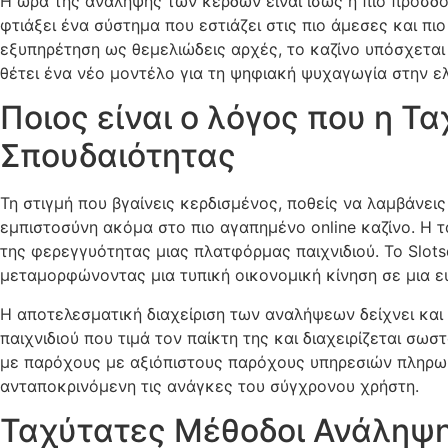
Η ώρα της ανάληψης των κερδών είναι ίσως η πιο προσδ
φτιάξει ένα σύστημα που εστιάζει στις πιο άμεσες και πι
εξυπηρέτηση ως θεμελιώδεις αρχές, το καζίνο υπόσχεται
θέτει ένα νέο μοντέλο για τη ψηφιακή ψυχαγωγία στην ε
Ποιος είναι ο λόγος που η 
Σπουδαιότητας
Τη στιγμή που βγαίνεις κερδισμένος, ποθείς να λαμβάνε
εμπιστοσύνη ακόμα στο πιο αγαπημένο online καζίνο. Η 
της φερεγγυότητας μιας πλατφόρμας παιχνιδιού. Το Slots
μεταμορφώνοντας μια τυπική οικονομική κίνηση σε μια ευ
Η αποτελεσματική διαχείριση των αναλήψεων δείχνει και
παιχνιδιού που τιμά τον παίκτη της και διαχειρίζεται σω
με παρόχους με αξιόπιστους παρόχους υπηρεσιών πληρωμ
ανταποκρινόμενη τις ανάγκες του σύγχρονου χρήστη.
Ταχύτατες Μέθοδοι Ανάληψη