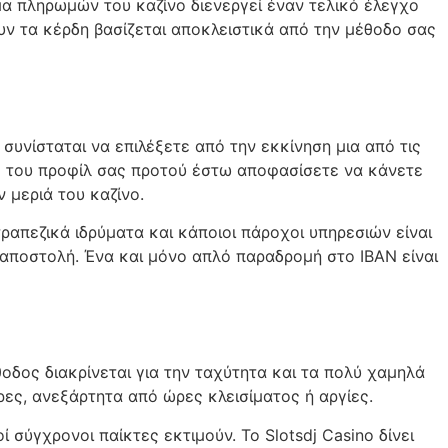
μα πληρωμών του καζίνο διενεργεί έναν τελικό έλεγχο
ουν τα κέρδη βασίζεται αποκλειστικά από την μέθοδο σας
υνίσταται να επιλέξετε από την εκκίνηση μια από τις
ης του προφίλ σας προτού έστω αποφασίσετε να κάνετε
 μεριά του καζίνο.
ραπεζικά ιδρύματα και κάποιοι πάροχοι υπηρεσιών είναι
 αποστολή. Ένα και μόνο απλό παραδρομή στο IBAN είναι
θοδος διακρίνεται για την ταχύτητα και τα πολύ χαμηλά
ες, ανεξάρτητα από ώρες κλεισίματος ή αργίες.
ύγχρονοι παίκτες εκτιμούν. Το Slotsdj Casino δίνει