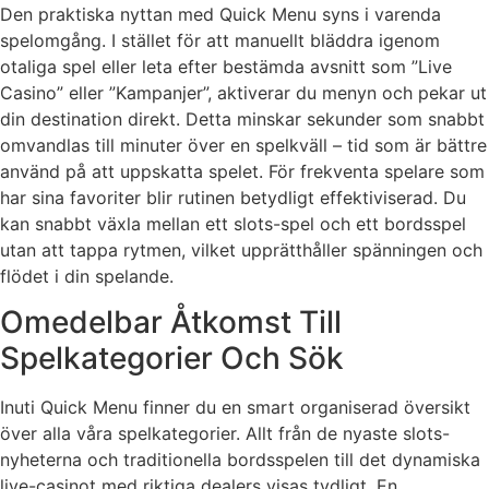
Den praktiska nyttan med Quick Menu syns i varenda
spelomgång. I stället för att manuellt bläddra igenom
otaliga spel eller leta efter bestämda avsnitt som ”Live
Casino” eller ”Kampanjer”, aktiverar du menyn och pekar ut
din destination direkt. Detta minskar sekunder som snabbt
omvandlas till minuter över en spelkväll – tid som är bättre
använd på att uppskatta spelet. För frekventa spelare som
har sina favoriter blir rutinen betydligt effektiviserad. Du
kan snabbt växla mellan ett slots-spel och ett bordsspel
utan att tappa rytmen, vilket upprätthåller spänningen och
flödet i din spelande.
Omedelbar Åtkomst Till
Spelkategorier Och Sök
Inuti Quick Menu finner du en smart organiserad översikt
över alla våra spelkategorier. Allt från de nyaste slots-
nyheterna och traditionella bordsspelen till det dynamiska
live-casinot med riktiga dealers visas tydligt. En