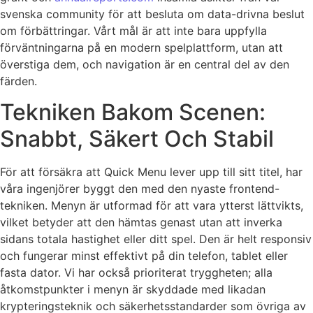
svenska community för att besluta om data-drivna beslut
om förbättringar. Vårt mål är att inte bara uppfylla
förväntningarna på en modern spelplattform, utan att
överstiga dem, och navigation är en central del av den
färden.
Tekniken Bakom Scenen:
Snabbt, Säkert Och Stabil
För att försäkra att Quick Menu lever upp till sitt titel, har
våra ingenjörer byggt den med den nyaste frontend-
tekniken. Menyn är utformad för att vara ytterst lättvikts,
vilket betyder att den hämtas genast utan att inverka
sidans totala hastighet eller ditt spel. Den är helt responsiv
och fungerar minst effektivt på din telefon, tablet eller
fasta dator. Vi har också prioriterat tryggheten; alla
åtkomstpunkter i menyn är skyddade med likadan
krypteringsteknik och säkerhetsstandarder som övriga av