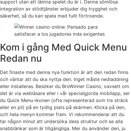
support utan att lämna spelet du är i. Denna sömlösa
integration av stödtjänster erbjuder dig trygghet och
säkerhet, så du kan spela med fullt förtroende.
Kom i gång Med Quick Menu
Redan nu
Det finaste med denna nya funktion är att den redan finns
och väntar att du ska nyttja den. Inget måste nedladdning
eller installeras. Besöker du BroWinner Casino, oavsett om
det är via webläsare eller i vår specialgjorda mobilapp, ser
du Quick Menu-ikonen (ofta representerad som tre sträck
eller en pil) på en tydlig plats på skärmen. Klicka på den,
och hela menyn kommer fram. Vi rekommenderar att du
tar någon minut att undersöka dess struktur och se alla
snabblänkar som är tillgängliga. Mer du använder den, ju