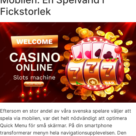
Fickstorlek
Eftersom en stor andel av våra svenska spelare väljer att
spela via mobilen, var det helt nödvändigt att optimera
Quick Menu för små skärmar. På din smartphone
transformerar menyn hela navigationsupplevelsen. Den