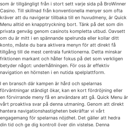
som är tillgängligt från i stort sett varje sida på BroWinner
Casino. Till skillnad från konventionella menyer som ofta
kräver att du navigerar tillbaka till en huvudmeny, är Quick
Menu alltid en knapptryckning bort. Tänk på det som din
privata genväg genom casinots kompletta utbud. Oavsett
om du är mitt i en spännande spelrunda eller kollar ditt
konto, måste du bara aktivera menyn för att direkt få
tillgång till de mest centrala funktionerna. Detta minskar
friktionen markant och håller fokus på det som verkligen
betyder något: underhållningen. För oss är effektiv
navigation en hörnsten i en nutida spelplattform.
I en bransch där kampen är hård och spelarnas
förväntningar ständigt ökar, kan en kort fördröjning eller
en förvirrande meny få en användare att gå. Quick Menu är
vårt proaktiva svar på denna utmaning. Genom att direkt
hantera navigationshastigheten bekräftar vi vårt
engagemang för spelarnas nöjdhet. Det gäller att hedra
din tid och ge dig kontroll över din vistelse. Denna