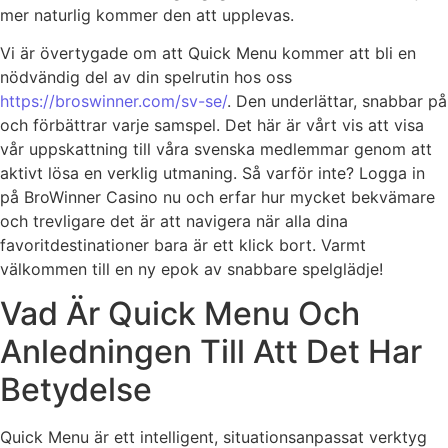
mer naturlig kommer den att upplevas.
Vi är övertygade om att Quick Menu kommer att bli en
nödvändig del av din spelrutin hos oss
https://broswinner.com/sv-se/
. Den underlättar, snabbar på
och förbättrar varje samspel. Det här är vårt vis att visa
vår uppskattning till våra svenska medlemmar genom att
aktivt lösa en verklig utmaning. Så varför inte? Logga in
på BroWinner Casino nu och erfar hur mycket bekvämare
och trevligare det är att navigera när alla dina
favoritdestinationer bara är ett klick bort. Varmt
välkommen till en ny epok av snabbare spelglädje!
Vad Är Quick Menu Och
Anledningen Till Att Det Har
Betydelse
Quick Menu är ett intelligent, situationsanpassat verktyg