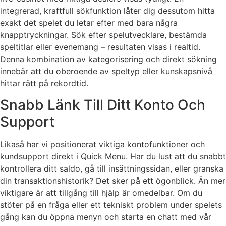
integrerad, kraftfull sökfunktion låter dig dessutom hitta
exakt det spelet du letar efter med bara några
knapptryckningar. Sök efter spelutvecklare, bestämda
speltitlar eller evenemang – resultaten visas i realtid.
Denna kombination av kategorisering och direkt sökning
innebär att du oberoende av speltyp eller kunskapsnivå
hittar rätt på rekordtid.
Snabb Länk Till Ditt Konto Och
Support
Likaså har vi positionerat viktiga kontofunktioner och
kundsupport direkt i Quick Menu. Har du lust att du snabbt
kontrollera ditt saldo, gå till insättningssidan, eller granska
din transaktionshistorik? Det sker på ett ögonblick. Än mer
viktigare är att tillgång till hjälp är omedelbar. Om du
stöter på en fråga eller ett tekniskt problem under spelets
gång kan du öppna menyn och starta en chatt med vår