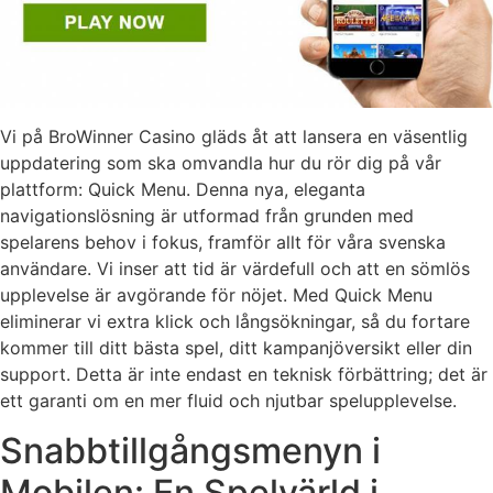
Vi på BroWinner Casino gläds åt att lansera en väsentlig
uppdatering som ska omvandla hur du rör dig på vår
plattform: Quick Menu. Denna nya, eleganta
navigationslösning är utformad från grunden med
spelarens behov i fokus, framför allt för våra svenska
användare. Vi inser att tid är värdefull och att en sömlös
upplevelse är avgörande för nöjet. Med Quick Menu
eliminerar vi extra klick och långsökningar, så du fortare
kommer till ditt bästa spel, ditt kampanjöversikt eller din
support. Detta är inte endast en teknisk förbättring; det är
ett garanti om en mer fluid och njutbar spelupplevelse.
Snabbtillgångsmenyn i
Mobilen: En Spelvärld i