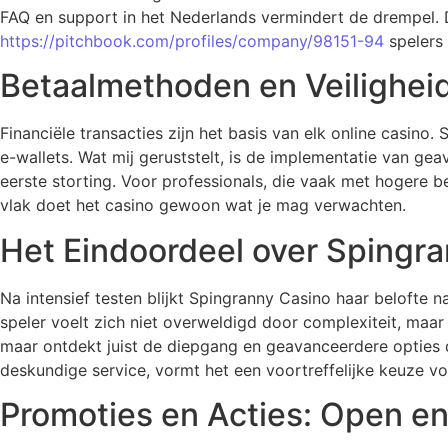
FAQ en support in het Nederlands vermindert de drempel. D
https://pitchbook.com/profiles/company/98151-94
spelers 
Betaalmethoden en Veilighei
Financiële transacties zijn het basis van elk online casino
e-wallets. Wat mij geruststelt, is de implementatie van ge
eerste storting. Voor professionals, die vaak met hogere be
vlak doet het casino gewoon wat je mag verwachten.
Het Eindoordeel over Spingr
Na intensief testen blijkt Spingranny Casino haar belofte
speler voelt zich niet overweldigd door complexiteit, maa
maar ontdekt juist de diepgang en geavanceerdere opties di
deskundige service, vormt het een voortreffelijke keuze vo
Promoties en Acties: Open en