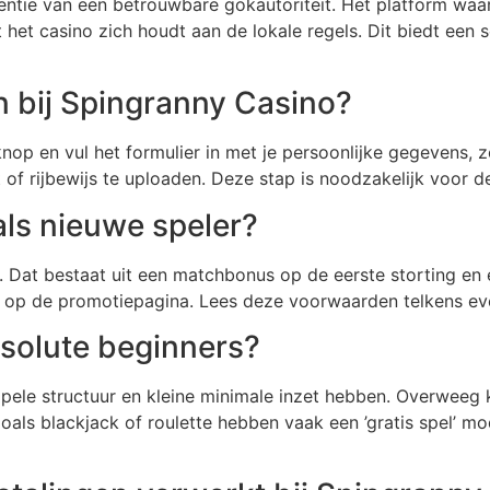
centie van een betrouwbare gokautoriteit. Het platform waa
t het casino zich houdt aan de lokale regels. Dit biedt ee
 bij Spingranny Casino?
ieknop en vul het formulier in met je persoonlijke gegevens
of rijbewijs te uploaden. Deze stap is noodzakelijk voor de 
als nieuwe speler?
Dat bestaat uit een matchbonus op de eerste storting en e
k op de promotiepagina. Lees deze voorwaarden telkens eve
bsolute beginners?
ele structuur en kleine minimale inzet hebben. Overweeg kl
oals blackjack of roulette hebben vaak een ’gratis spel’ mo