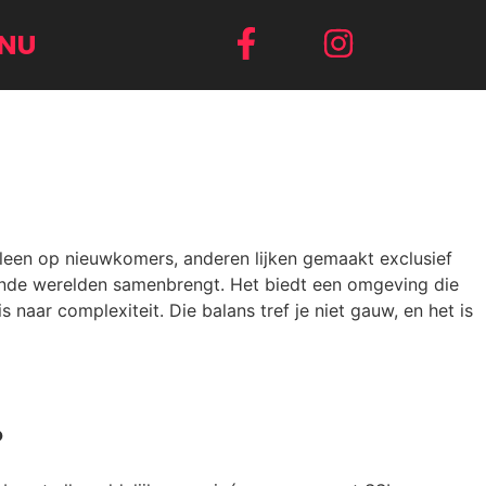
nd met Spingranny
NU
lleen op nieuwkomers, anderen lijken gemaakt exclusief
pende werelden samenbrengt. Het biedt een omgeving die
naar complexiteit. Die balans tref je niet gauw, en het is
?