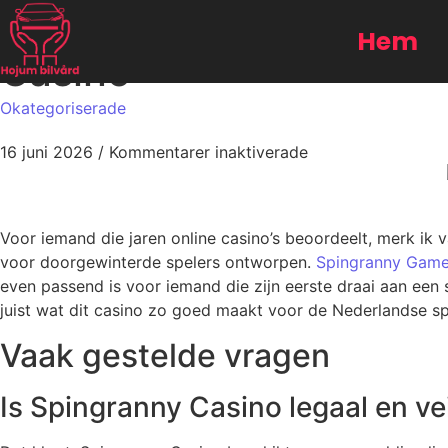
Perfect voor Beginners
Hem
Casino
Okategoriserade
16 juni 2026
/
Kommentarer inaktiverade
Voor iemand die jaren online casino’s beoordeelt, merk ik 
voor doorgewinterde spelers ontworpen.
Spingranny Gam
even passend is voor iemand die zijn eerste draai aan een s
juist wat dit casino zo goed maakt voor de Nederlandse sp
Vaak gestelde vragen
Is Spingranny Casino legaal en ve