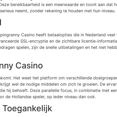
eze bereikbaarheid is een meerwaarde en toont aan dat het
serieus neemt, zonder rekening te houden met hun niveau.
d
. Spingranny Casino heeft betaalopties die in Nederland vee
avanceerde SSL-encryptie en de zichtbare licentie-informati
dragen spelen, zijn de snelle uitbetalingen en het niet hebb
anny Casino
 nakomt. Het weet het platform om verschillende doelgroep
r krijgt wel de nodige middelen om zich te groeien. De erv
e hij behoeft. Deze parallelle focus, in combinatie met ee
or de Hollandse speler, op ieder niveau dan ook.
 Toegankelijk