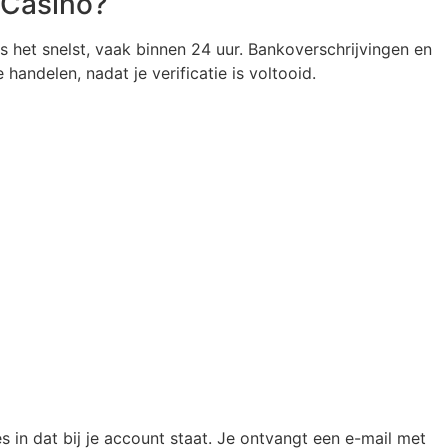
 Casino?
ns het snelst, vaak binnen 24 uur. Bankoverschrijvingen en
andelen, nadat je verificatie is voltooid.
 in dat bij je account staat. Je ontvangt een e-mail met