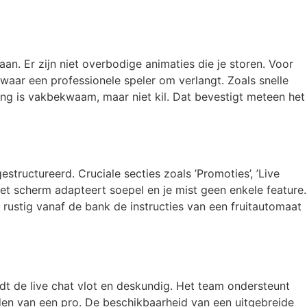
an. Er zijn niet overbodige animaties die je storen. Voor
s waar een professionele speler om verlangt. Zoals snelle
ling is vakbekwaam, maar niet kil. Dat bevestigt meteen het
estructureerd. Cruciale secties zoals ’Promoties’, ’Live
Het scherm adapteert soepel en je mist geen enkele feature.
 rustig vanaf de bank de instructies van een fruitautomaat
ordt de live chat vlot en deskundig. Het team ondersteunt
den van een pro. De beschikbaarheid van een uitgebreide