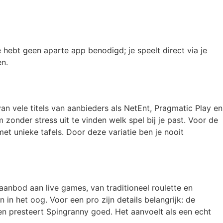
hebt geen aparte app benodigd; je speelt direct via je
en.
an vele titels van aanbieders als NetEnt, Pragmatic Play en
onder stress uit te vinden welk spel bij je past. Voor de
met unieke tafels. Door deze variatie ben je nooit
aanbod aan live games, van traditioneel roulette en
in het oog. Voor een pro zijn details belangrijk: de
n presteert Spingranny goed. Het aanvoelt als een echt