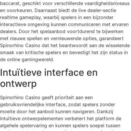
baccarat, geschikt voor verschillende vaardigheidsniveaus
en voorkeuren. Daarnaast biedt de live dealer-sectie
realtime gameplay, waarbij spelers in een bijzonder
interactieve omgeving kunnen communiceren met ervaren
dealers. Door het spelaanbod voortdurend te bijwerken
met nieuwe spellen en vernieuwende opties, garandeert
Spinorhino Casino dat het beantwoordt aan de wisselende
smaak van kritische spelers en bevestigt het zijn status in
de online gamingwereld.
Intuïtieve interface en
ontwerp
Spinorhino Casino geeft prioriteit aan een
gebruiksvriendelijke interface, zodat spelers zonder
moeite door het aanbod kunnen navigeren. Dankzij
intuïtieve ontwerpelementen verbetert het platform de
algehele spelervaring en kunnen spelers soepel tussen