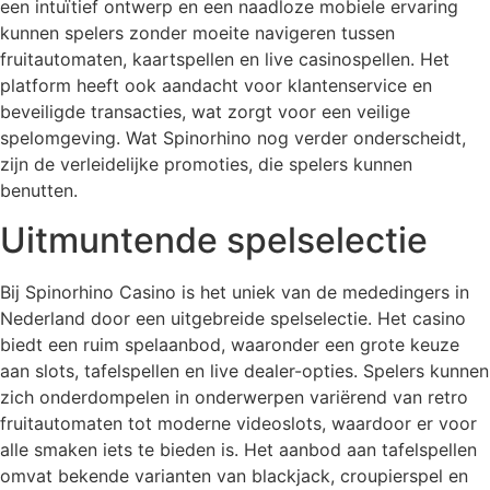
een intuïtief ontwerp en een naadloze mobiele ervaring
kunnen spelers zonder moeite navigeren tussen
fruitautomaten, kaartspellen en live casinospellen. Het
platform heeft ook aandacht voor klantenservice en
beveiligde transacties, wat zorgt voor een veilige
spelomgeving. Wat Spinorhino nog verder onderscheidt,
zijn de verleidelijke promoties, die spelers kunnen
benutten.
Uitmuntende spelselectie
Bij Spinorhino Casino is het uniek van de mededingers in
Nederland door een uitgebreide spelselectie. Het casino
biedt een ruim spelaanbod, waaronder een grote keuze
aan slots, tafelspellen en live dealer-opties. Spelers kunnen
zich onderdompelen in onderwerpen variërend van retro
fruitautomaten tot moderne videoslots, waardoor er voor
alle smaken iets te bieden is. Het aanbod aan tafelspellen
omvat bekende varianten van blackjack, croupierspel en