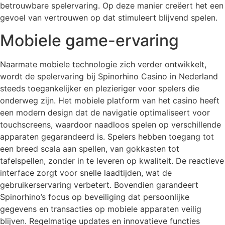
betrouwbare spelervaring. Op deze manier creëert het een
gevoel van vertrouwen op dat stimuleert blijvend spelen.
Mobiele game-ervaring
Naarmate mobiele technologie zich verder ontwikkelt,
wordt de spelervaring bij Spinorhino Casino in Nederland
steeds toegankelijker en plezieriger voor spelers die
onderweg zijn. Het mobiele platform van het casino heeft
een modern design dat de navigatie optimaliseert voor
touchscreens, waardoor naadloos spelen op verschillende
apparaten gegarandeerd is. Spelers hebben toegang tot
een breed scala aan spellen, van gokkasten tot
tafelspellen, zonder in te leveren op kwaliteit. De reactieve
interface zorgt voor snelle laadtijden, wat de
gebruikerservaring verbetert. Bovendien garandeert
Spinorhino’s focus op beveiliging dat persoonlijke
gegevens en transacties op mobiele apparaten veilig
blijven. Regelmatige updates en innovatieve functies