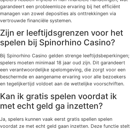
garandeert een probleemloze ervaring bij het efficiënt
managen van zowel deposities als onttrekkingen via
vertrouwde financiële systemen.
Zijn er leeftijdsgrenzen voor het
spelen bij Spinorhino Casino?
Bij Spinorhino Casino gelden strenge leeftijdsbeperkingen;
spelers moeten minimaal 18 jaar oud zijn. Dit garandeert
een verantwoordelijke spelomgeving, die zorgt voor een
beschermde en aangename ervaring voor alle bezoekers
en tegelijkertijd voldoet aan de wettelijke voorschriften.
Kan ik gratis spelen voordat ik
met echt geld ga inzetten?
Ja, spelers kunnen vaak eerst gratis spellen spelen
voordat ze met echt geld gaan inzetten. Deze functie stelt