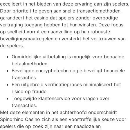
excelleert in het bieden van deze ervaring aan zijn spelers.
Door prioriteit te geven aan snelle transactiemethoden,
garandeert het casino dat spelers zonder overbodige
vertraging toegang hebben tot hun winsten. Deze focus
op snelheid vormt een aanvulling op hun robuuste
beveiligingsmaatregelen en versterkt het vertrouwen van
de spelers.
Onmiddellijke uitbetaling is mogelijk voor bepaalde
betaalmethoden.
Beveiligde encryptietechnologie beveiligt financiële
transacties.
Een uitgebreid verificatieproces minimaliseert het
risico op fraude.
Toegewijde klantenservice voor vragen over
transacties.
Met deze elementen in het achterhoofd onderscheidt
Spinorhino Casino zich als een voortreffelijke keuze voor
spelers die op zoek zijn naar een naadloze en