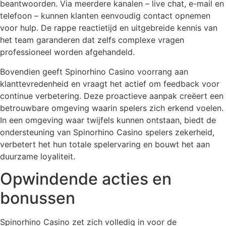
beantwoorden. Via meerdere kanalen – live chat, e-mail en
telefoon – kunnen klanten eenvoudig contact opnemen
voor hulp. De rappe reactietijd en uitgebreide kennis van
het team garanderen dat zelfs complexe vragen
professioneel worden afgehandeld.
Bovendien geeft Spinorhino Casino voorrang aan
klanttevredenheid en vraagt het actief om feedback voor
continue verbetering. Deze proactieve aanpak creëert een
betrouwbare omgeving waarin spelers zich erkend voelen.
In een omgeving waar twijfels kunnen ontstaan, biedt de
ondersteuning van Spinorhino Casino spelers zekerheid,
verbetert het hun totale spelervaring en bouwt het aan
duurzame loyaliteit.
Opwindende acties en
bonussen
Spinorhino Casino zet zich volledig in voor de