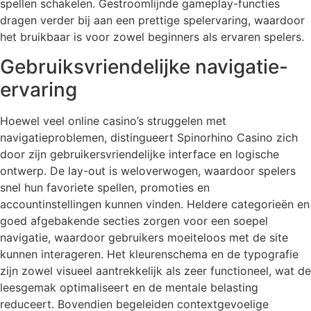
spellen schakelen. Gestroomlijnde gameplay-functies
dragen verder bij aan een prettige spelervaring, waardoor
het bruikbaar is voor zowel beginners als ervaren spelers.
Gebruiksvriendelijke navigatie-
ervaring
Hoewel veel online casino’s struggelen met
navigatieproblemen, distingueert Spinorhino Casino zich
door zijn gebruikersvriendelijke interface en logische
ontwerp. De lay-out is weloverwogen, waardoor spelers
snel hun favoriete spellen, promoties en
accountinstellingen kunnen vinden. Heldere categorieën en
goed afgebakende secties zorgen voor een soepel
navigatie, waardoor gebruikers moeiteloos met de site
kunnen interageren. Het kleurenschema en de typografie
zijn zowel visueel aantrekkelijk als zeer functioneel, wat de
leesgemak optimaliseert en de mentale belasting
reduceert. Bovendien begeleiden contextgevoelige