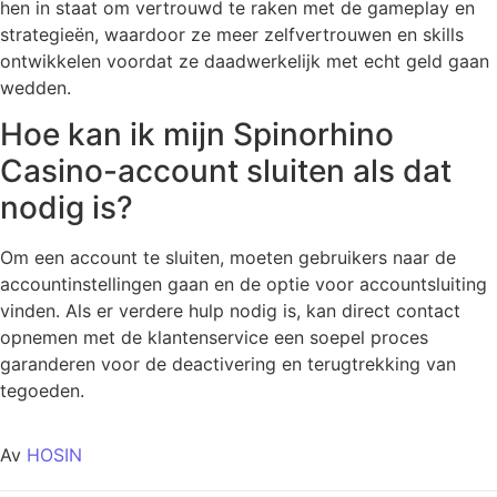
hen in staat om vertrouwd te raken met de gameplay en
strategieën, waardoor ze meer zelfvertrouwen en skills
ontwikkelen voordat ze daadwerkelijk met echt geld gaan
wedden.
Hoe kan ik mijn Spinorhino
Casino-account sluiten als dat
nodig is?
Om een account te sluiten, moeten gebruikers naar de
accountinstellingen gaan en de optie voor accountsluiting
vinden. Als er verdere hulp nodig is, kan direct contact
opnemen met de klantenservice een soepel proces
garanderen voor de deactivering en terugtrekking van
tegoeden.
Av
HOSIN