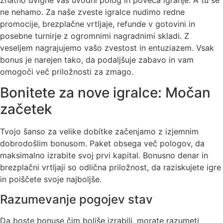
znatno dvigne vaš uvodni polog in poveča igranje. A tu se
ne nehamo. Za naše zveste igralce nudimo redne
promocije, brezplačne vrtljaje, refunde v gotovini in
posebne turnirje z ogromnimi nagradnimi skladi. Z
veseljem nagrajujemo vašo zvestost in entuziazem. Vsak
bonus je narejen tako, da podaljšuje zabavo in vam
omogoči več priložnosti za zmago.
Bonitete za nove igralce: Močan
začetek
Tvojo šanso za velike dobítke začenjamo z izjemnim
dobrodošlim bonusom. Paket obsega več pologov, da
maksimalno izrabite svoj prvi kapital. Bonusno denar in
brezplačni vrtljaji so odlična priložnost, da raziskujete igre
in poiščete svoje najboljše.
Razumevanje pogojev stav
Da boste bonuse čim boljše izrabili, morate razumeti