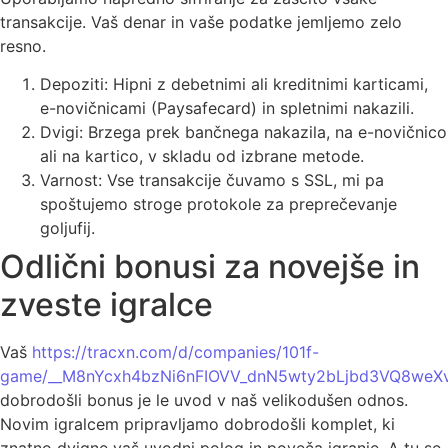
transakcije. Vaš denar in vaše podatke jemljemo zelo
resno.
Depoziti: Hipni z debetnimi ali kreditnimi karticami,
e-novičnicami (Paysafecard) in spletnimi nakazili.
Dvigi: Brzega prek bančnega nakazila, na e-novičnico
ali na kartico, v skladu od izbrane metode.
Varnost: Vse transakcije čuvamo s SSL, mi pa
spoštujemo stroge protokole za preprečevanje
goljufij.
Odlični bonusi za novejše in
zveste igralce
Vaš
https://tracxn.com/d/companies/101f-
game/__M8nYcxh4bzNi6nFIOVV_dnN5wty2bLjbd3VQ8weXv
dobrodošli bonus je le uvod v naš velikodušen odnos.
Novim igralcem pripravljamo dobrodošli komplet, ki