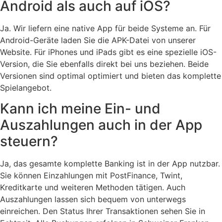
Android als auch auf iOS?
Ja. Wir liefern eine native App für beide Systeme an. Für
Android-Geräte laden Sie die APK-Datei von unserer
Website. Für iPhones und iPads gibt es eine spezielle iOS-
Version, die Sie ebenfalls direkt bei uns beziehen. Beide
Versionen sind optimal optimiert und bieten das komplette
Spielangebot.
Kann ich meine Ein- und
Auszahlungen auch in der App
steuern?
Ja, das gesamte komplette Banking ist in der App nutzbar.
Sie können Einzahlungen mit PostFinance, Twint,
Kreditkarte und weiteren Methoden tätigen. Auch
Auszahlungen lassen sich bequem von unterwegs
einreichen. Den Status Ihrer Transaktionen sehen Sie in