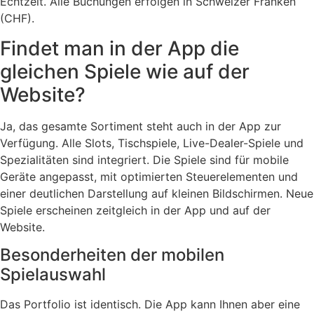
Echtzeit. Alle Buchungen erfolgen in Schweizer Franken
(CHF).
Findet man in der App die
gleichen Spiele wie auf der
Website?
Ja, das gesamte Sortiment steht auch in der App zur
Verfügung. Alle Slots, Tischspiele, Live-Dealer-Spiele und
Spezialitäten sind integriert. Die Spiele sind für mobile
Geräte angepasst, mit optimierten Steuerelementen und
einer deutlichen Darstellung auf kleinen Bildschirmen. Neue
Spiele erscheinen zeitgleich in der App und auf der
Website.
Besonderheiten der mobilen
Spielauswahl
Das Portfolio ist identisch. Die App kann Ihnen aber eine