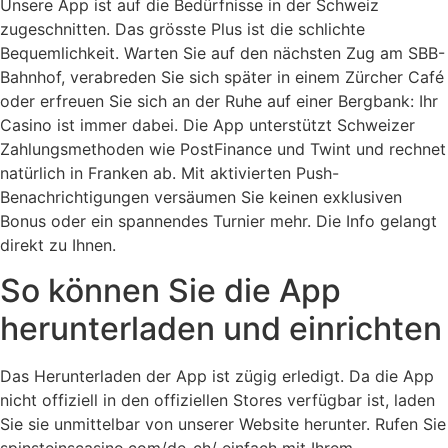
Unsere App ist auf die Bedürfnisse in der Schweiz
zugeschnitten. Das grösste Plus ist die schlichte
Bequemlichkeit. Warten Sie auf den nächsten Zug am SBB-
Bahnhof, verabreden Sie sich später in einem Zürcher Café
oder erfreuen Sie sich an der Ruhe auf einer Bergbank: Ihr
Casino ist immer dabei. Die App unterstützt Schweizer
Zahlungsmethoden wie PostFinance und Twint und rechnet
natürlich in Franken ab. Mit aktivierten Push-
Benachrichtigungen versäumen Sie keinen exklusiven
Bonus oder ein spannendes Turnier mehr. Die Info gelangt
direkt zu Ihnen.
So können Sie die App
herunterladen und einrichten
Das Herunterladen der App ist zügig erledigt. Da die App
nicht offiziell in den offiziellen Stores verfügbar ist, laden
Sie sie unmittelbar von unserer Website herunter. Rufen Sie
spinsteinscasino.com/de-ch/ einfach mit Ihrem