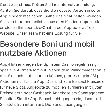
Gerät zuerst neu. Prüfen Sie Ihre Internetverbindung.
Achten Sie darauf, dass Sie die neueste Version unserer
App eingerichtet haben. Sollte das nicht helfen, wenden
Sie sich bitte persönlich an unseren Kundensupport. Sie
erreichen ihn über Live-Chat in der App oder auf der
Website. Unser Team hat eine Lösung für Sie.
Besondere Boni und mobil
nutzbare Aktionen
App-Nutzer kriegen bei Spinstein Casino regelmässig
spezielle Aufmerksamkeit. Neben dem Willkommensbonus,
den Sie auch mobil nutzen können, gibt es regelmäßig
Aktionen nur für die App. Das sind zum Beispiel Freispiele
für neue Slots, Angebote zu mobilen Turnieren mit guten
Preisgeldern oder Cashback-Angebote am Sonntagabend.
Schalten Sie die App-Benachrichtigungen ein, dann sind
Sie stets früh informiert. Die Bonusbedingungen