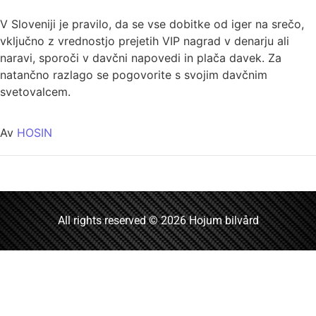
V Sloveniji je pravilo, da se vse dobitke od iger na srečo,
vključno z vrednostjo prejetih VIP nagrad v denarju ali
naravi, sporoči v davčni napovedi in plača davek. Za
natančno razlago se pogovorite s svojim davčnim
svetovalcem.
Av
HOSIN
All rights reserved © 2026 Hojum bilvård