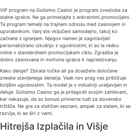
VIP program na Golisimo Casino je program zvestobe za
stalne igralce. Ne ga primerjajte z enkratnimi promocijami.
Ta program temelji na trajnem odnosu med casinojem in
uporabnikom. Vanj ste vključeni samodejno, takoj ko
začnete z igranjem. Njegov namen je zagotavljati
personalizirano izkušnjo z ugodnostmi, ki so le redko
vidne v standardnem promocijskem ciklu. Zgradba je
dobro zasnovana in motivira igralce k napredovanju.
Kako deluje? Zbirate točke ali pa dosežete določene
zneske stavljenega denarja. Vsak nov prag vas približuje
boljšim ugodnostim. Ta model je v industriji uveljavljen in
deluje. Golisimo Casino ga je prilagodil svojim zahtevam,
kar nakazuje, da so bonusi primerne tudi za slovensko
tržišče. Ne gre za statičen seznam, ampak za sistem, ki se
razvija, ki se širi z vami.
Hitrejša Izplačila in Višje