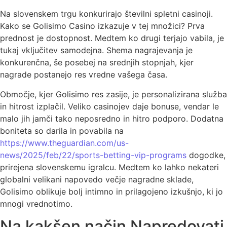
Na slovenskem trgu konkurirajo številni spletni casinoji.
Kako se Golisimo Casino izkazuje v tej množici? Prva
prednost je dostopnost. Medtem ko drugi terjajo vabila, je
tukaj vključitev samodejna. Shema nagrajevanja je
konkurenčna, še posebej na srednjih stopnjah, kjer
nagrade postanejo res vredne vašega časa.
Območje, kjer Golisimo res zasije, je personalizirana služba
in hitrost izplačil. Veliko casinojev daje bonuse, vendar le
malo jih jamči tako neposredno in hitro podporo. Dodatna
boniteta so darila in povabila na
https://www.theguardian.com/us-
news/2025/feb/22/sports-betting-vip-programs
dogodke,
prirejena slovenskemu igralcu. Medtem ko lahko nekateri
globalni velikani napovedo večje nagradne sklade,
Golisimo oblikuje bolj intimno in prilagojeno izkušnjo, ki jo
mnogi vrednotimo.
Na kakšen način Napredovati