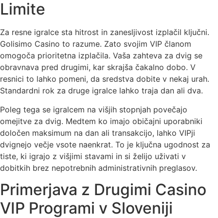
Limite
Za resne igralce sta hitrost in zanesljivost izplačil ključni.
Golisimo Casino to razume. Zato svojim VIP članom
omogoča prioritetna izplačila. Vaša zahteva za dvig se
obravnava pred drugimi, kar skrajša čakalno dobo. V
resnici to lahko pomeni, da sredstva dobite v nekaj urah.
Standardni rok za druge igralce lahko traja dan ali dva.
Poleg tega se igralcem na višjih stopnjah povečajo
omejitve za dvig. Medtem ko imajo običajni uporabniki
določen maksimum na dan ali transakcijo, lahko VIPji
dvignejo večje vsote naenkrat. To je ključna ugodnost za
tiste, ki igrajo z višjimi stavami in si želijo uživati v
dobitkih brez nepotrebnih administrativnih preglasov.
Primerjava z Drugimi Casino
VIP Programi v Sloveniji