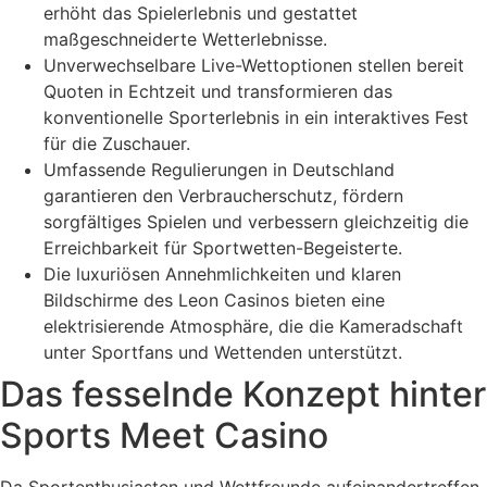
erhöht das Spielerlebnis und gestattet
maßgeschneiderte Wetterlebnisse.
Unverwechselbare Live-Wettoptionen stellen bereit
Quoten in Echtzeit und transformieren das
konventionelle Sporterlebnis in ein interaktives Fest
für die Zuschauer.
Umfassende Regulierungen in Deutschland
garantieren den Verbraucherschutz, fördern
sorgfältiges Spielen und verbessern gleichzeitig die
Erreichbarkeit für Sportwetten-Begeisterte.
Die luxuriösen Annehmlichkeiten und klaren
Bildschirme des Leon Casinos bieten eine
elektrisierende Atmosphäre, die die Kameradschaft
unter Sportfans und Wettenden unterstützt.
Das fesselnde Konzept hinter
Sports Meet Casino
Da Sportenthusiasten und Wettfreunde aufeinandertreffen,