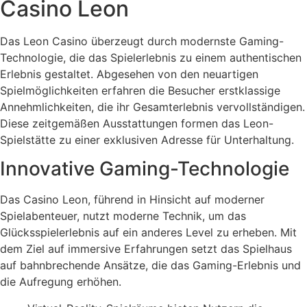
Casino Leon
Das Leon Casino überzeugt durch modernste Gaming-
Technologie, die das Spielerlebnis zu einem authentischen
Erlebnis gestaltet. Abgesehen von den neuartigen
Spielmöglichkeiten erfahren die Besucher erstklassige
Annehmlichkeiten, die ihr Gesamterlebnis vervollständigen.
Diese zeitgemäßen Ausstattungen formen das Leon-
Spielstätte zu einer exklusiven Adresse für Unterhaltung.
Innovative Gaming-Technologie
Das Casino Leon, führend in Hinsicht auf moderner
Spielabenteuer, nutzt moderne Technik, um das
Glücksspielerlebnis auf ein anderes Level zu erheben. Mit
dem Ziel auf immersive Erfahrungen setzt das Spielhaus
auf bahnbrechende Ansätze, die das Gaming-Erlebnis und
die Aufregung erhöhen.