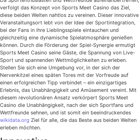
verfolgt das Konzept von Sports Meet Casino das Ziel,
diese beiden Welten nahtlos zu vereinen. Dieser innovative
Veranstaltungsort lebt von der Idee der Sportintegration,
bei der Fans in ihre Lieblingsspiele eintauchen und
gleichzeitig eine dynamische Spielatmosphäre genießen
können. Durch die Förderung der Spiel-Synergie ermutigt
Sports Meet Casino seine Gäste, die Spannung von Live-
Sport und spannenden Wettmöglichkeiten zu erleben.
Stellen Sie sich eine Umgebung vor, in der sich der
Nervenkitzel eines späten Tores mit der Vorfreude auf
einen erfolgreichen Tipp verbindet – ein einzigartiges
Erlebnis, das Unabhängigkeit und Amüsement vereint. Mit
diesem revolutionären Ansatz verkörpert Sports Meet
Casino die Unabhängigkeit, nach der sich Sportfans und
Wettfreunde sehnen, und ist somit ein beeindruckendes
wikidata.org
Ziel für alle, die das Beste aus beiden Welten
erleben möchten.