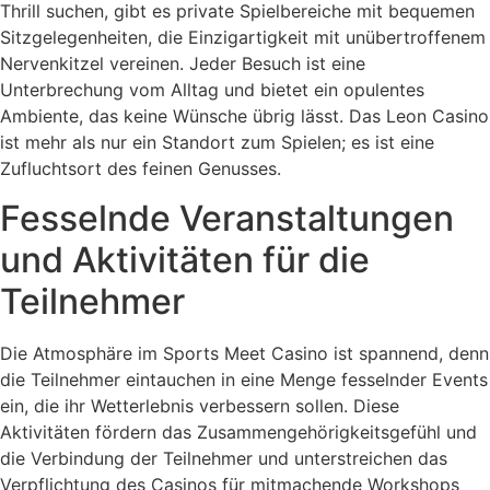
Thrill suchen, gibt es private Spielbereiche mit bequemen
Sitzgelegenheiten, die Einzigartigkeit mit unübertroffenem
Nervenkitzel vereinen. Jeder Besuch ist eine
Unterbrechung vom Alltag und bietet ein opulentes
Ambiente, das keine Wünsche übrig lässt. Das Leon Casino
ist mehr als nur ein Standort zum Spielen; es ist eine
Zufluchtsort des feinen Genusses.
Fesselnde Veranstaltungen
und Aktivitäten für die
Teilnehmer
Die Atmosphäre im Sports Meet Casino ist spannend, denn
die Teilnehmer eintauchen in eine Menge fesselnder Events
ein, die ihr Wetterlebnis verbessern sollen. Diese
Aktivitäten fördern das Zusammengehörigkeitsgefühl und
die Verbindung der Teilnehmer und unterstreichen das
Verpflichtung des Casinos für mitmachende Workshops