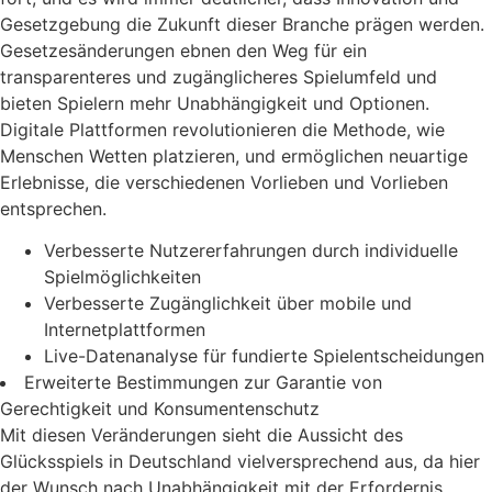
Gesetzgebung die Zukunft dieser Branche prägen werden.
Gesetzesänderungen ebnen den Weg für ein
transparenteres und zugänglicheres Spielumfeld und
bieten Spielern mehr Unabhängigkeit und Optionen.
Digitale Plattformen revolutionieren die Methode, wie
Menschen Wetten platzieren, und ermöglichen neuartige
Erlebnisse, die verschiedenen Vorlieben und Vorlieben
entsprechen.
Verbesserte Nutzererfahrungen durch individuelle
Spielmöglichkeiten
Verbesserte Zugänglichkeit über mobile und
Internetplattformen
Live-Datenanalyse für fundierte Spielentscheidungen
Erweiterte Bestimmungen zur Garantie von
Gerechtigkeit und Konsumentenschutz
Mit diesen Veränderungen sieht die Aussicht des
Glücksspiels in Deutschland vielversprechend aus, da hier
der Wunsch nach Unabhängigkeit mit der Erfordernis