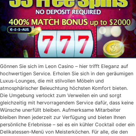
Gönnen Sie sich im Leon Casino – hier trifft Eleganz auf
hochwertigen Service. Erholen Sie sich in den geräumigen
Luxus-Lounges, die mit stilvollen Möbeln und
atmosphärischer Beleuchtung höchsten Komfort bieten.
Die Umgebung verlockt zum Verweilen ein und sorgt
gleichzeitig mit hervorragendem Service dafür, dass keine
Wünsche unerfüllt bleiben. Aufmerksame Mitarbeiter
bleiben Ihnen jederzeit zur Verfügung und bieten Ihnen
persönliche Erlebnisse – sei es ein kühler Cocktail oder ein
Delikatessen-Menü von Meisterköchen. Für alle, die den