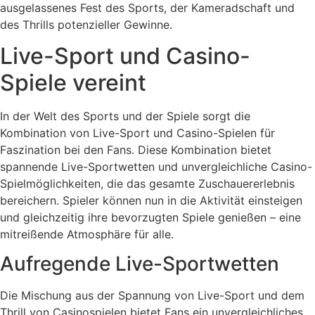
ausgelassenes Fest des Sports, der Kameradschaft und
des Thrills potenzieller Gewinne.
Live-Sport und Casino-
Spiele vereint
In der Welt des Sports und der Spiele sorgt die
Kombination von Live-Sport und Casino-Spielen für
Faszination bei den Fans. Diese Kombination bietet
spannende Live-Sportwetten und unvergleichliche Casino-
Spielmöglichkeiten, die das gesamte Zuschauererlebnis
bereichern. Spieler können nun in die Aktivität einsteigen
und gleichzeitig ihre bevorzugten Spiele genießen – eine
mitreißende Atmosphäre für alle.
Aufregende Live-Sportwetten
Die Mischung aus der Spannung von Live-Sport und dem
Thrill von Casinospielen bietet Fans ein unvergleichliches