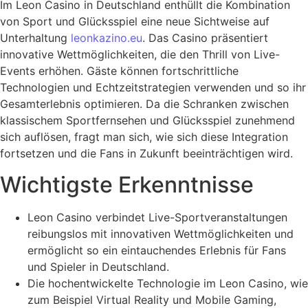
Im Leon Casino in Deutschland enthüllt die Kombination
von Sport und Glücksspiel eine neue Sichtweise auf
Unterhaltung
leonkazino.eu
. Das Casino präsentiert
innovative Wettmöglichkeiten, die den Thrill von Live-
Events erhöhen. Gäste können fortschrittliche
Technologien und Echtzeitstrategien verwenden und so ihr
Gesamterlebnis optimieren. Da die Schranken zwischen
klassischem Sportfernsehen und Glücksspiel zunehmend
sich auflösen, fragt man sich, wie sich diese Integration
fortsetzen und die Fans in Zukunft beeinträchtigen wird.
Wichtigste Erkenntnisse
Leon Casino verbindet Live-Sportveranstaltungen
reibungslos mit innovativen Wettmöglichkeiten und
ermöglicht so ein eintauchendes Erlebnis für Fans
und Spieler in Deutschland.
Die hochentwickelte Technologie im Leon Casino, wie
zum Beispiel Virtual Reality und Mobile Gaming,