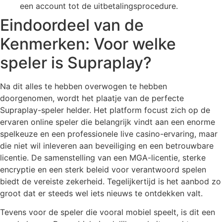
een account tot de uitbetalingsprocedure.
Eindoordeel van de
Kenmerken: Voor welke
speler is Supraplay?
Na dit alles te hebben overwogen te hebben
doorgenomen, wordt het plaatje van de perfecte
Supraplay-speler helder. Het platform focust zich op de
ervaren online speler die belangrijk vindt aan een enorme
spelkeuze en een professionele live casino-ervaring, maar
die niet wil inleveren aan beveiliging en een betrouwbare
licentie. De samenstelling van een MGA-licentie, sterke
encryptie en een sterk beleid voor verantwoord spelen
biedt de vereiste zekerheid. Tegelijkertijd is het aanbod zo
groot dat er steeds wel iets nieuws te ontdekken valt.
Tevens voor de speler die vooral mobiel speelt, is dit een