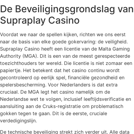
De Beveiligingsgrondslag van
Supraplay Casino
Voordat we naar de spellen kijken, richten we ons eerst
naar de basis van elke goede gokervaring: de veiligheid.
Supraplay Casino heeft een licentie van de Malta Gaming
Authority (MGA). Dit is een van de meest gerespecteerde
toezichthouders ter wereld. Die licentie is niet zomaar een
papiertje. Het betekent dat het casino continu wordt
gecontroleerd op eerlijk spel, financiële gezondheid en
spelersbescherming. Voor Nederlanders is dat extra
cruciaal. De MGA legt het casino namelijk om de
Nederlandse wet te volgen, inclusief leeftijdsverificatie en
aansluiting aan de Cruks-registratie om problematisch
gokken tegen te gaan. Dit is de eerste, cruciale
verdedigingslijn.
De technische beveiliging strekt zich verder uit. Alle data