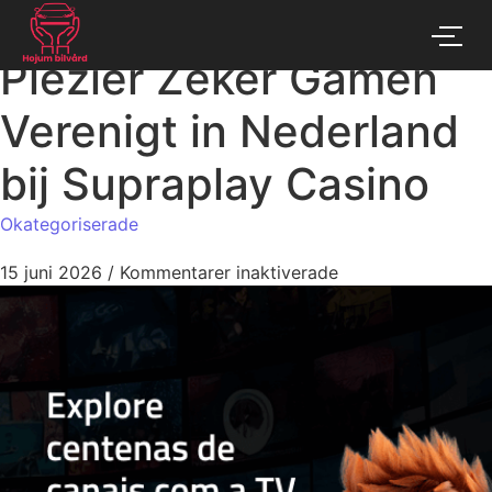
Waarbij Echtgeld
Plezier Zeker Gamen
Verenigt in Nederland
bij Supraplay Casino
Okategoriserade
15 juni 2026
/
Kommentarer inaktiverade