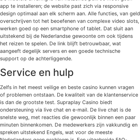
app te installeren; de website past zich via responsive
design optimaal aan elk scherm aan. Alle functies, van geld
overschrijven tot het beoefenen van complexe video slots,
werken goed op een smartphone of tablet. Dat sluit aan
uitstekend bij de Nederlandse gewoonte om ook tijdens
het reizen te spelen. De link blijft betrouwbaar, wat
aangeeft degelijk servers en een goede technische
support op de achterliggende.
Service en hulp
Zelfs in het meest veilige en beste casino kunnen vragen
of problemen ontstaan. De kwaliteit van de klantenservice
is dan de grootste test. Supraplay Casino biedt
ondersteuning via live chat en e-mail. De live chat is de
snelste weg, met reacties die gewoonlijk binnen een paar
minuten binnenkomen. De medewerkers zijn vakkundig en
spreken uitstekend Engels, wat voor de meeste
Nederlanders geen probleem is. Een uitgebreide FAQ-