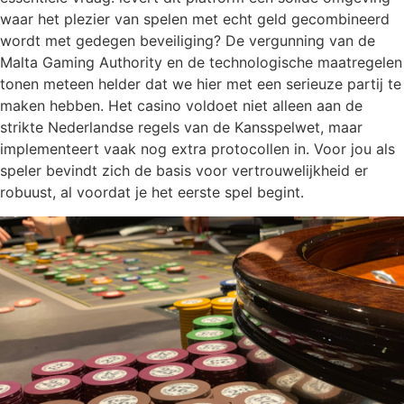
waar het plezier van spelen met echt geld gecombineerd
wordt met gedegen beveiliging? De vergunning van de
Malta Gaming Authority en de technologische maatregelen
tonen meteen helder dat we hier met een serieuze partij te
maken hebben. Het casino voldoet niet alleen aan de
strikte Nederlandse regels van de Kansspelwet, maar
implementeert vaak nog extra protocollen in. Voor jou als
speler bevindt zich de basis voor vertrouwelijkheid er
robuust, al voordat je het eerste spel begint.