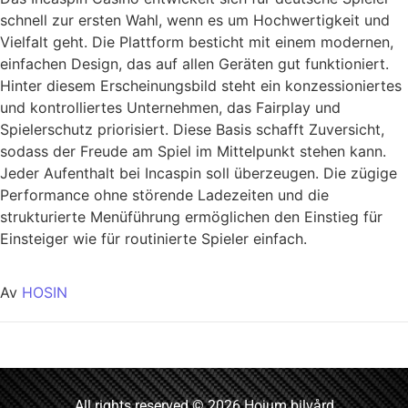
schnell zur ersten Wahl, wenn es um Hochwertigkeit und
Vielfalt geht. Die Plattform besticht mit einem modernen,
einfachen Design, das auf allen Geräten gut funktioniert.
Hinter diesem Erscheinungsbild steht ein konzessioniertes
und kontrolliertes Unternehmen, das Fairplay und
Spielerschutz priorisiert. Diese Basis schafft Zuversicht,
sodass der Freude am Spiel im Mittelpunkt stehen kann.
Jeder Aufenthalt bei Incaspin soll überzeugen. Die zügige
Performance ohne störende Ladezeiten und die
strukturierte Menüführung ermöglichen den Einstieg für
Einsteiger wie für routinierte Spieler einfach.
Av
HOSIN
All rights reserved © 2026 Hojum bilvård