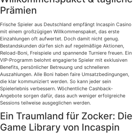
Prämien
Frische Spieler aus Deutschland empfängt Incaspin Casino
mit einem großzügigen Willkommenspaket, das erste
Einzahlungen oft aufwertet. Doch damit nicht genug.
Bestandskunden dürfen sich auf regelmäßige Aktionen,
Reload-Boni, Freispiele und spannende Turniere freuen. Ein
VIP-Programm belohnt engagierte Spieler mit exklusiven
Benefits, persönlicher Betreuung und schnelleren
Auszahlungen. Alle Boni haben faire Umsatzbedingungen,
die klar kommuniziert werden. So kann jeder sein
Spielerlebnis verbessern. Wöchentliche Cashback-
Angebote sorgen dafür, dass auch weniger erfolgreiche
Sessions teilweise ausgeglichen werden.
Ein Traumland für Zocker: Die
Game Library von Incaspin