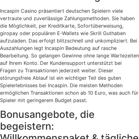
Incaspin Casino präsentiert deutschen Spielern viele
vertraute und zuverlässige Zahlungsmethoden. Sie haben
die Möglichkeit, per Kreditkarte, Sofortüberweisung,
giropay oder populären E-Wallets wie Skrill Guthaben
aufzuladen. Das erfolgt blitzschnell und unkompliziert. Bei
Auszahlungen legt Incaspin Bedeutung auf rasche
Bearbeitung. So gelangen Gewinne ohne lange Wartezeiten
auf Ihrem Konto. Der Kundensupport unterstützt bei
Fragen zu Transaktionen jederzeit weiter. Dieser
störungsfreie Ablauf ist ein wichtiger Teil des guten
Spielerlebnisses bei Incaspin. Die meisten Methoden
ermöglichen Transaktionen schon ab 10 Euro, was auch für
Spieler mit geringerem Budget passt.
Bonusangebote, die
begeistern:
Willkommenspaket & tägliche