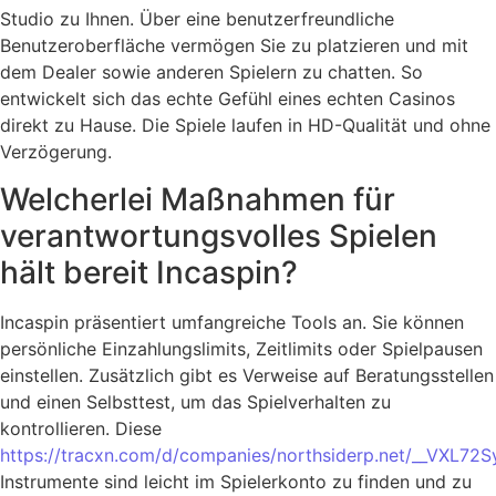
Studio zu Ihnen. Über eine benutzerfreundliche
Benutzeroberfläche vermögen Sie zu platzieren und mit
dem Dealer sowie anderen Spielern zu chatten. So
entwickelt sich das echte Gefühl eines echten Casinos
direkt zu Hause. Die Spiele laufen in HD-Qualität und ohne
Verzögerung.
Welcherlei Maßnahmen für
verantwortungsvolles Spielen
hält bereit Incaspin?
Incaspin präsentiert umfangreiche Tools an. Sie können
persönliche Einzahlungslimits, Zeitlimits oder Spielpausen
einstellen. Zusätzlich gibt es Verweise auf Beratungsstellen
und einen Selbsttest, um das Spielverhalten zu
kontrollieren. Diese
https://tracxn.com/d/companies/northsiderp.net/__VXL
Instrumente sind leicht im Spielerkonto zu finden und zu