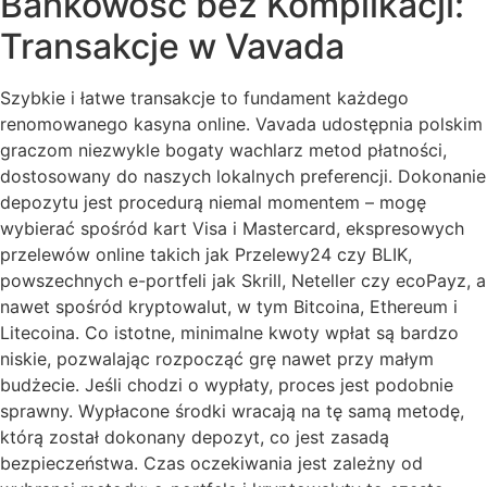
Bankowość bez Komplikacji:
Transakcje w Vavada
Szybkie i łatwe transakcje to fundament każdego
renomowanego kasyna online. Vavada udostępnia polskim
graczom niezwykle bogaty wachlarz metod płatności,
dostosowany do naszych lokalnych preferencji. Dokonanie
depozytu jest procedurą niemal momentem – mogę
wybierać spośród kart Visa i Mastercard, ekspresowych
przelewów online takich jak Przelewy24 czy BLIK,
powszechnych e-portfeli jak Skrill, Neteller czy ecoPayz, a
nawet spośród kryptowalut, w tym Bitcoina, Ethereum i
Litecoina. Co istotne, minimalne kwoty wpłat są bardzo
niskie, pozwalając rozpocząć grę nawet przy małym
budżecie. Jeśli chodzi o wypłaty, proces jest podobnie
sprawny. Wypłacone środki wracają na tę samą metodę,
którą został dokonany depozyt, co jest zasadą
bezpieczeństwa. Czas oczekiwania jest zależny od