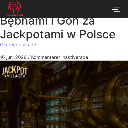
Vavada Casino – Kręć
Bębnami i Goń za
Jackpotami w Polsce
Okategoriserade
16 juni 2026
/
Kommentarer inaktiverade