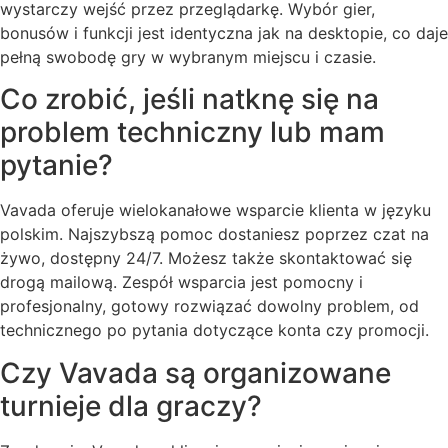
wystarczy wejść przez przeglądarkę. Wybór gier,
bonusów i funkcji jest identyczna jak na desktopie, co daje
pełną swobodę gry w wybranym miejscu i czasie.
Co zrobić, jeśli natknę się na
problem techniczny lub mam
pytanie?
Vavada oferuje wielokanałowe wsparcie klienta w języku
polskim. Najszybszą pomoc dostaniesz poprzez czat na
żywo, dostępny 24/7. Możesz także skontaktować się
drogą mailową. Zespół wsparcia jest pomocny i
profesjonalny, gotowy rozwiązać dowolny problem, od
technicznego po pytania dotyczące konta czy promocji.
Czy Vavada są organizowane
turnieje dla graczy?