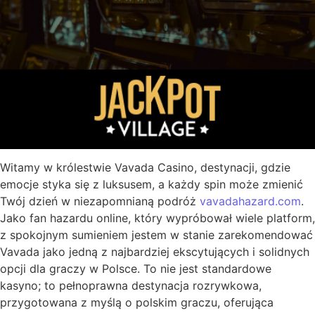
Witamy w królestwie Vavada Casino, destynacji, gdzie
emocje styka się z luksusem, a każdy spin może zmienić
Twój dzień w niezapomnianą podróż
vavadahazard.com
.
Jako fan hazardu online, który wypróbował wiele platform,
z spokojnym sumieniem jestem w stanie zarekomendować
Vavada jako jedną z najbardziej ekscytujących i solidnych
opcji dla graczy w Polsce. To nie jest standardowe
kasyno; to pełnoprawna destynacja rozrywkowa,
przygotowana z myślą o polskim graczu, oferująca