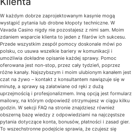
Klienta
W każdym dobrze zaprojektowanym kasynie mogą
wystąpić pytania lub drobne kłopoty techniczne. W
Vavada Casino nigdy nie pozostajesz z nimi sam. Moim
zdaniem wsparcie klienta to jeden z filarów ich sukcesu.
Przede wszystkim zespół pomocy doskonale mówi po
polsku, co usuwa wszelkie bariery w komunikacji i
umożliwia dokładne opisanie każdej sprawy. Pomoc
oferowana jest non-stop, przez cały tydzień, poprzez
różne kanały. Najszybszym i moim ulubionym kanałem jest
czat na żywo – kontakt z konsultantem nawiązuje się w
minutę, a sprawy są załatwiane od ręki z dużą
uprzejmością i profesjonalizmem. Inną opcją jest formularz
mailowy, na którym odpowiedź otrzymujesz w ciągu kilku
godzin. W sekcji FAQ na stronie znajdziesz również
obszerną bazę wiedzy z odpowiedziami na najczęstsze
pytania dotyczące konta, bonusów, płatności i zasad gier.
To wszechstronne podejście sprawia, że czujesz się