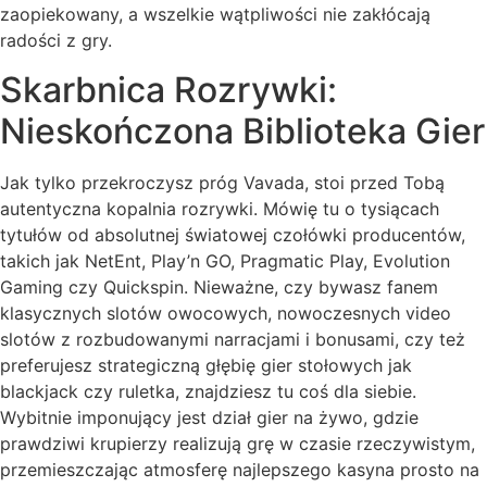
zaopiekowany, a wszelkie wątpliwości nie zakłócają
radości z gry.
Skarbnica Rozrywki:
Nieskończona Biblioteka Gier
Jak tylko przekroczysz próg Vavada, stoi przed Tobą
autentyczna kopalnia rozrywki. Mówię tu o tysiącach
tytułów od absolutnej światowej czołówki producentów,
takich jak NetEnt, Play’n GO, Pragmatic Play, Evolution
Gaming czy Quickspin. Nieważne, czy bywasz fanem
klasycznych slotów owocowych, nowoczesnych video
slotów z rozbudowanymi narracjami i bonusami, czy też
preferujesz strategiczną głębię gier stołowych jak
blackjack czy ruletka, znajdziesz tu coś dla siebie.
Wybitnie imponujący jest dział gier na żywo, gdzie
prawdziwi krupierzy realizują grę w czasie rzeczywistym,
przemieszczając atmosferę najlepszego kasyna prosto na