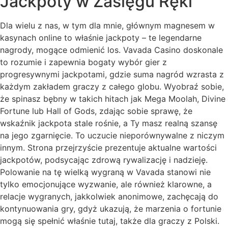
Jackpoty w Zasięgu Ręki
Dla wielu z nas, w tym dla mnie, głównym magnesem w
kasynach online to właśnie jackpoty – te legendarne
nagrody, mogące odmienić los. Vavada Casino doskonale
to rozumie i zapewnia bogaty wybór gier z
progresywnymi jackpotami, gdzie suma nagród wzrasta z
każdym zakładem graczy z całego globu. Wyobraź sobie,
że spinasz bębny w takich hitach jak Mega Moolah, Divine
Fortune lub Hall of Gods, zdając sobie sprawę, że
wskaźnik jackpota stale rośnie, a Ty masz realną szansę
na jego zgarnięcie. To uczucie nieporównywalne z niczym
innym. Strona przejrzyście prezentuje aktualne wartości
jackpotów, podsycając zdrową rywalizację i nadzieję.
Polowanie na tę wielką wygraną w Vavada stanowi nie
tylko emocjonujące wyzwanie, ale również klarowne, a
relacje wygranych, jakkolwiek anonimowe, zachęcają do
kontynuowania gry, gdyż ukazują, że marzenia o fortunie
mogą się spełnić właśnie tutaj, także dla graczy z Polski.