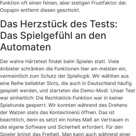
Funktion oft einen feinen, aber stetigen Frustfaktor dar.
Oopspin entfernt diesen geschickt.
Das Herzstück des Tests:
Das Spielgefühl an den
Automaten
Der wahre Härtetest findet beim Spielen statt. Viele
Anbieter schränken die Funktionen hier am meisten ein,
vermeintlich zum Schutz der Spiellogik. Wir wählten aus
eine Reihe beliebter Slots, die auch in Deutschland häufig
gespielt werden, und starteten die Demo-Modi. Unser Test
war einheitlich: Die Rechtsklick-Funktion war in keiner
Spielrunde gesperrt. Wir konnten während des Drehens
der Walzen stets das Kontextmenü öffnen. Das ist
beachtlich, denn es setzt ein hohes Maß an Vertrauen in
die eigene Software und Sicherheit erfordert. Für den
Spieler bringt das Freiheit. Man kann auch während einer