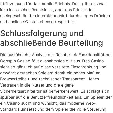
trifft zu auch für das mobile Erlebnis. Dort gibt es zwar
kein klassischer Rechtsklick, aber das Prinzip der
uneingeschränkten Interaktion wird durch langes Drücken
und ähnliche Gesten ebenso respektiert.
Schlussfolgerung und
abschließende Beurteilung
Die ausführliche Analyse der Rechtsklick-Funktionalität bei
Oopspin Casino fällt ausnahmslos gut aus. Das Casino
sieht ab gänzlich auf diese veraltete Einschränkung und
gewährt deutschen Spielern damit ein hohes Maß an
Browserfreiheit und technischer Transparenz. Jenes
Vertrauen in die Nutzer und die eigene
Sicherheitsarchitektur ist bemerkenswert. Es schlagt sich
spürbar auf die Benutzerfreundlichkeit aus. Ein Spieler, der
ein Casino sucht und wünscht, das moderne Web-
Standards umsetzt und dem Spieler die volle Steuerung