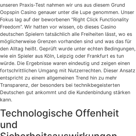
unseren Praxis-Test nahmen wir uns aus diesem Grund
Oopspin Casino genauer unter die Lupe genommen. Unser
Fokus lag auf der beworbenen ”Right Click Functionality
Freedom”. Wir hatten vor wissen, ob dieses Casino
deutschen Spielern tatsächlich alle Freiheiten lässt, wo es
möglicherweise Grenzen vorhanden sind und was das für
den Alltag heißt. Geprüft wurde unter echten Bedingungen,
wie ein Spieler aus Köln, Leipzig oder Frankfurt es tun
würde. Die Ergebnisse waren eindeutig und zeigen einen
fortschrittlichen Umgang mit Nutzerrechten. Dieser Ansatz
entspricht zu einem allgemeinen Trend hin zu mehr
Transparenz, der besonders bei technikbegeisterten
Deutschen gut ankommt und die Kundenbindung stärken
kann.
Technologische Offenheit
und