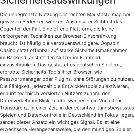
Sicherheitsauswirkungen
Die unbegrenzte Nutzung der rechten Maustaste mag bei
gewissen Bedenken wecken. Aus unserer Sicht ist das
Gegenteil der Fall. Eine offene Plattform, die keine
verborgenen Techniken zur Browser-Einschränkung
braucht, ist häufig die vertrauenswürdigere. Oopspin
Casino setzt offenbar auf starke Sicherheitsmaßnahmen
im Backend, anstatt den Nutzer im Frontend
einzuschränken. Das gestattet es deutschen Spielern,
erprobte Sicherheits-Tools ihrer Browser, wie
Passwortmanager oder Plugins, ohne Störungen zu nutzen.
Die Fähigkeit, jederzeit die Entwicklertools zu aktivieren,
erlaubt technisch versierten Nutzern zudem, den
Datenverkehr im Blick zu überwachen – ein Vorteil für
Transparenz. In einer Zeit, in der verantwortungsbewusstes
Spielen und Datenkontrolle in Deutschland im Fokus liegen,
sendet dieser Ansatz ein wichtiges Signal. Es ist eine
erwachsene Herangehensweise, die den mündigen Spieler