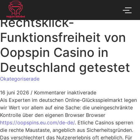
Wir haben uns
Rechtsklick-
Funktionsfreiheit von
Oopspin Casino in
Deutschland getestet
Okategoriserade
16 juni 2026
/
Kommentarer inaktiverade
Als Experten im deutschen Online-Glücksspielmarkt legen
wir Wert vor allem auf eine Sache: die uneingeschränkte
Kontrolle über den eigenen Browser Browser
https://oopspins.eu.com/de-de/
. Etliche Casinos sperren
die rechte Maustaste, angeblich aus Sicherheitsgründen.
Das verschlechtert das Nutzererlebnis oft erheblich. Für