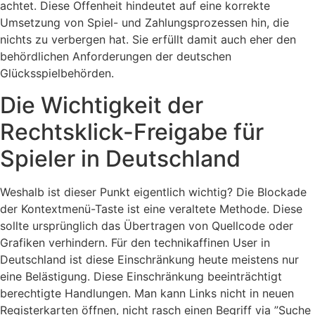
achtet. Diese Offenheit hindeutet auf eine korrekte
Umsetzung von Spiel- und Zahlungsprozessen hin, die
nichts zu verbergen hat. Sie erfüllt damit auch eher den
behördlichen Anforderungen der deutschen
Glücksspielbehörden.
Die Wichtigkeit der
Rechtsklick-Freigabe für
Spieler in Deutschland
Weshalb ist dieser Punkt eigentlich wichtig? Die Blockade
der Kontextmenü-Taste ist eine veraltete Methode. Diese
sollte ursprünglich das Übertragen von Quellcode oder
Grafiken verhindern. Für den technikaffinen User in
Deutschland ist diese Einschränkung heute meistens nur
eine Belästigung. Diese Einschränkung beeinträchtigt
berechtigte Handlungen. Man kann Links nicht in neuen
Registerkarten öffnen, nicht rasch einen Begriff via ”Suche