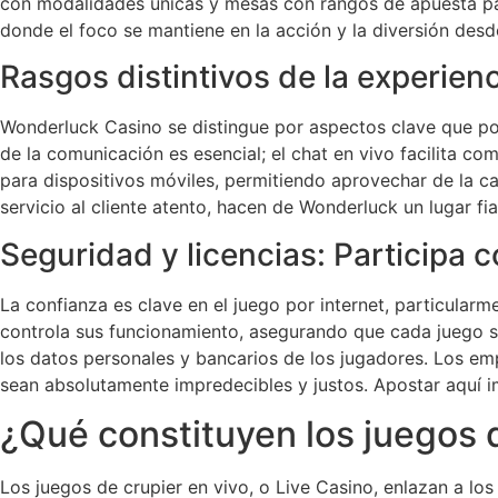
con modalidades únicas y mesas con rangos de apuesta para
donde el foco se mantiene en la acción y la diversión des
Rasgos distintivos de la experienc
Wonderluck Casino se distingue por aspectos clave que pote
de la comunicación es esencial; el chat en vivo facilita c
para dispositivos móviles, permitiendo aprovechar de la c
servicio al cliente atento, hacen de Wonderluck un lugar fi
Seguridad y licencias: Participa 
La confianza es clave en el juego por internet, particular
controla sus funcionamiento, asegurando que cada juego s
los datos personales y bancarios de los jugadores. Los em
sean absolutamente impredecibles y justos. Apostar aquí im
¿Qué constituyen los juegos d
Los juegos de crupier en vivo, o Live Casino, enlazan a lo