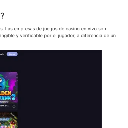
s?
ías. Las empresas de juegos de casino en vivo son
ngible y verificable por el jugador, a diferencia de un