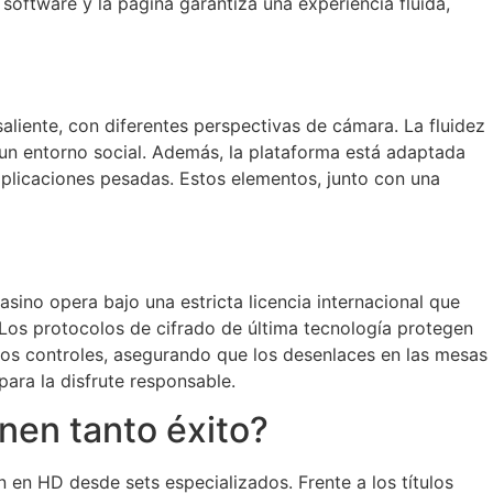
oftware y la página garantiza una experiencia fluida,
aliente, con diferentes perspectivas de cámara. La fluidez
 un entorno social. Además, la plataforma está adaptada
aplicaciones pesadas. Estos elementos, junto con una
sino opera bajo una estricta licencia internacional que
Los protocolos de cifrado de última tecnología protegen
tos controles, asegurando que los desenlaces en las mesas
ara la disfrute responsable.
enen tanto éxito?
 en HD desde sets especializados. Frente a los títulos