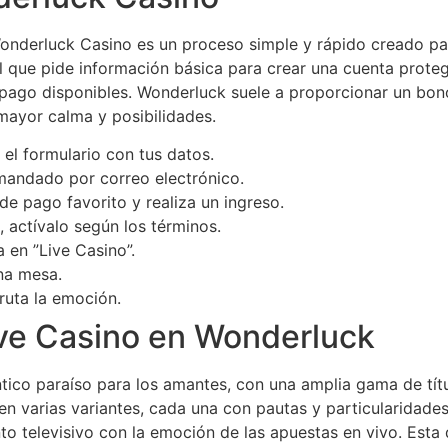
nderluck Casino es un proceso simple y rápido creado para
il que pide información básica para crear una cuenta protegi
ago disponibles. Wonderluck suele a proporcionar un bono
 mayor calma y posibilidades.
el formulario con tus datos.
mandado por correo electrónico.
e pago favorito y realiza un ingreso.
 actívalo según los términos.
a en ”Live Casino”.
na mesa.
fruta la emoción.
ive Casino en Wonderluck
ico paraíso para los amantes, con una amplia gama de títul
s en varias variantes, cada una con pautas y particularidad
elevisivo con la emoción de las apuestas en vivo. Esta di