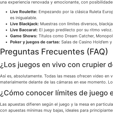
una experiencia renovada y emocionante, con posibilidades
Live Roulette:
Empezando por la clásica Ruleta Europe
es inigualable.
Live Blackjack:
Muestras con límites diversos, blackja
Live Baccarat:
El juego predilecto por su ritmo veloz
Game Shows:
Títulos como Dream Catcher, Monopoly
Poker y juegos de cartas:
Salas de Casino Hold’em y T
Preguntas Frecuentes (FAQ)
¿Los juegos en vivo con crupier 
Así es, absolutamente. Todas las mesas ofrecen video en v
materialmente delante de las cámaras en ese momento. Lo
¿Cómo conocer límites de juego e
Las apuestas difieren según el juego y la mesa en particu
con apuestas mínimas muy bajas, ideales para principiante