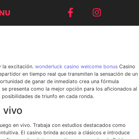
obtén al momento en
NU
y la excitación.
wonderluck casino welcome bonus
Casino
epartidor en tiempo real que transmiten la sensación de un
portunidad de ganar de inmediato crea una fórmula
 se presenta como la mejor opción para los aficionados al
 posibilidades de triunfo en cada ronda.
 vivo
 juego en vivo. Trabaja con estudios destacados como
ntuitiva. El casino brinda acceso a clásicos e introduce