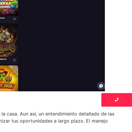
la casa. Aun así, un entendimiento detallado de las
izar tus oportunidades a largo plazo. El manejo