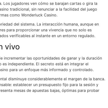
a. Los jugadores ven cómo se barajan cartas o gira la
ino tradicional, sin renunciar a la facilidad del juego
aformas como Wonderluck Casino.
oriedad del sistema. La interacción humana, aunque en
eres para proporcionar una vivencia que no solo es
ados verificables al instante en un entorno regulado.
n vivo
de incrementar las oportunidades de ganar y la duración
 es independiente. El secreto está en integrar el
Casino para un enfoque más informado y controlado.
mental disminuye considerablemente el margen de la banca.
ensable: establecer un presupuesto fijo para la sesión y
 presenta mesas de apuestas bajas, óptimas para probar