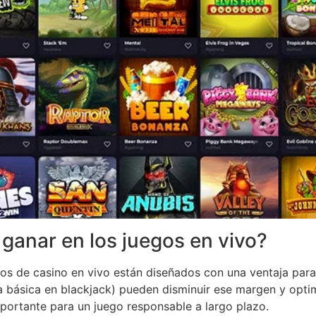
 ganar en los juegos en vivo?
gos de casino en vivo están diseñados con una ventaja para 
a básica en blackjack) pueden disminuir ese margen y optim
mportante para un juego responsable a largo plazo.