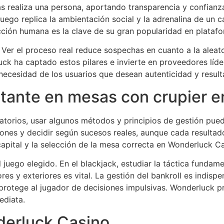
as realiza una persona, aportando transparencia y confianz
uego replica la ambientación social y la adrenalina de un cas
racción humana es la clave de su gran popularidad en plat
 Ver el proceso real reduce sospechas en cuanto a la aleat
uck ha captado estos pilares e invierte en proveedores líd
 necesidad de los usuarios que desean autenticidad y result
stante en mesas con crupier e
eatorios, usar algunos métodos y principios de gestión pue
rones y decidir según sucesos reales, aunque cada resultado
 capital y la selección de la mesa correcta en Wonderluck 
l juego elegido. En el blackjack, estudiar la táctica funda
ores y exteriores es vital. La gestión del bankroll es indisp
as, protege al jugador de decisiones impulsivas. Wonderluck
ediata.
nderluck Casino