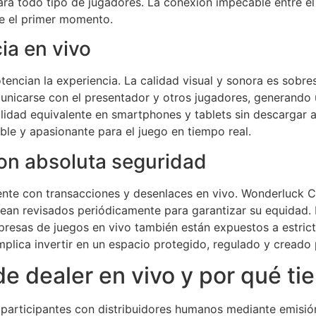
 todo tipo de jugadores. La conexión impecable entre el s
de el primer momento.
ia en vivo
ncian la experiencia. La calidad visual y sonora es sobres
omunicarse con el presentador y otros jugadores, generando
alidad equivalente en smartphones y tablets sin descargar 
able y apasionante para el juego en tiempo real.
con absoluta seguridad
mente con transacciones y desenlaces en vivo. Wonderluck Ca
ean revisados periódicamente para garantizar su equidad. 
presas de juegos en vivo también están expuestos a estric
plica invertir en un espacio protegido, regulado y creado p
e dealer en vivo y por qué ti
s participantes con distribuidores humanos mediante emisión